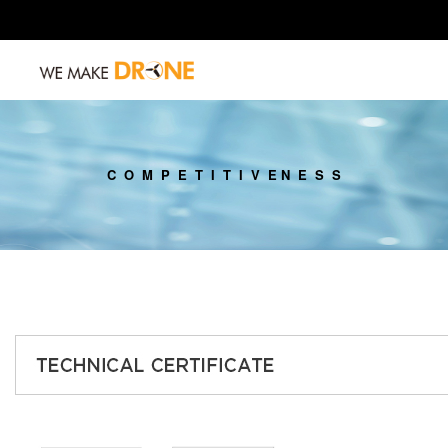
C O M P E T I T I V E N E S S